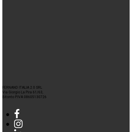
FERNAND ITALIA 2.0 SRL
Via Giorgio La Pira 61/63,
Bitonto P.IVA 08605130726