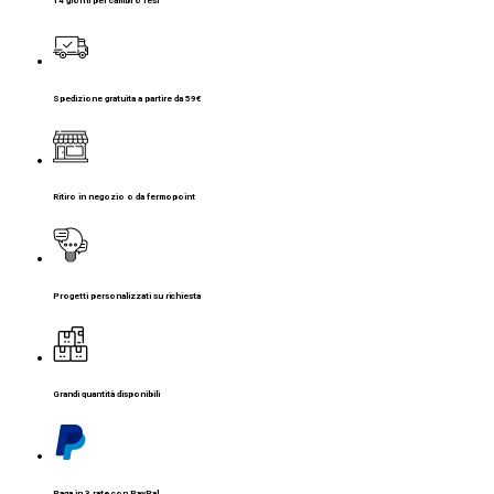
14 giorni per cambi o resi
Spedizione gratuita a partire da 59€
Ritiro in negozio o da fermopoint
Progetti personalizzati su richiesta
Grandi quantità disponibili
Paga in 3 rate con PayPal