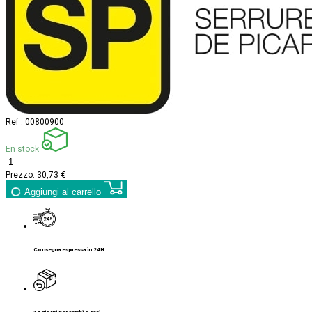
Ref :
00800900
En stock
Prezzo:
30,73 €
Aggiungi al carrello
Consegna espressa in 24H