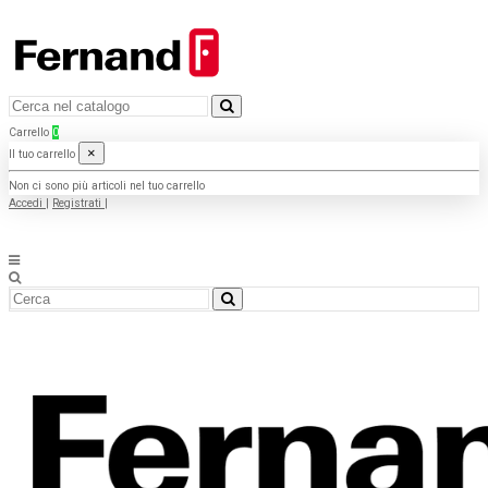
Carrello
0
×
Il tuo carrello
Non ci sono più articoli nel tuo carrello
Accedi
|
Registrati
|