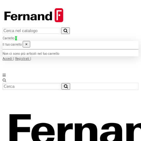
Carrello
0
×
Il tuo carrello
Non ci sono più articoli nel tuo carrello
Accedi
|
Registrati
|