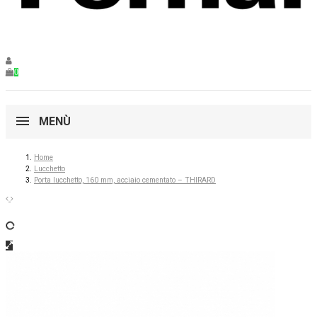
0
MENÙ
Home
Lucchetto
Porta lucchetto, 160 mm, acciaio cementato – THIRARD