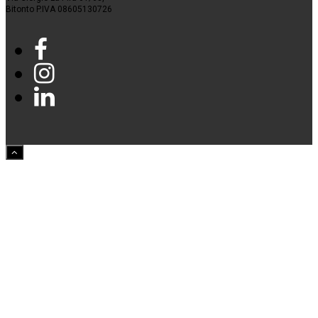
Bitonto P.IVA 08605130726