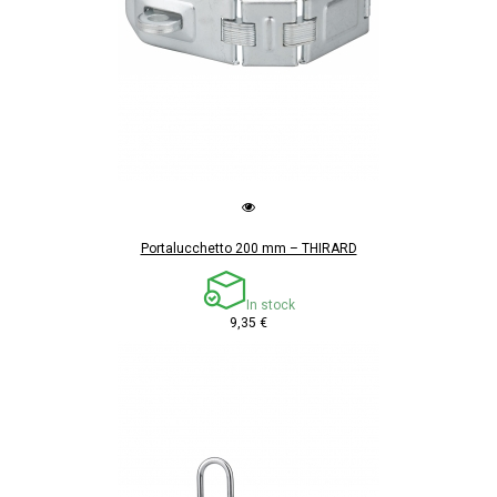
Portalucchetto 200 mm – THIRARD
In stock
9,35 €