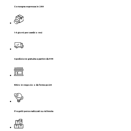
Consegna espressa in 24H
14 giorni per cambi o resi
Spedizione gratuita a partire da 59€
Ritiro in negozio o da fermopoint
Progetti personalizzati su richiesta