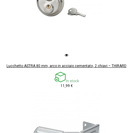
Lucchetto ASTRA 80 mm, arco in acciaio cementato, 2 chiavi – THIRARD
In stock
11,99 €