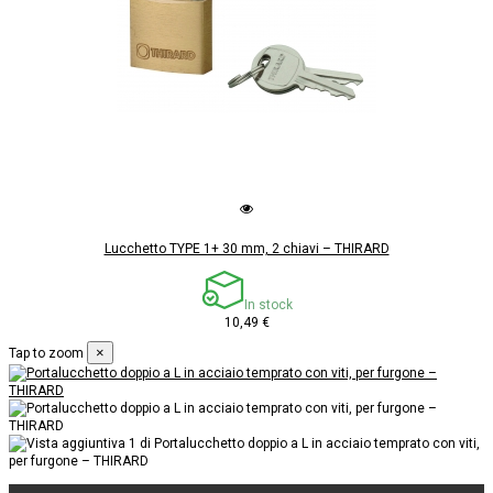
Lucchetto TYPE 1+ 30 mm, 2 chiavi – THIRARD
In stock
10,49 €
×
Tap to zoom