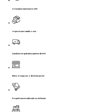
Consegna espressa in 24H
14 giorni per cambi o resi
Spedizione gratuita a partire da 59€
Ritiro in negozio o da fermopoint
Progetti personalizzati su richiesta