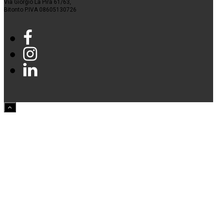
Via Giorgio La Pira 61/63,
Bitonto P.IVA 08605130726