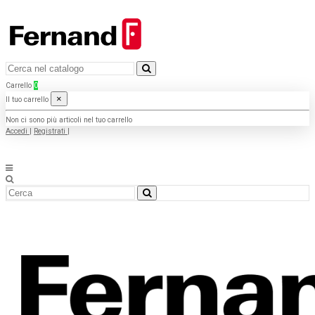
Carrello
0
×
Il tuo carrello
Non ci sono più articoli nel tuo carrello
Accedi
|
Registrati
|