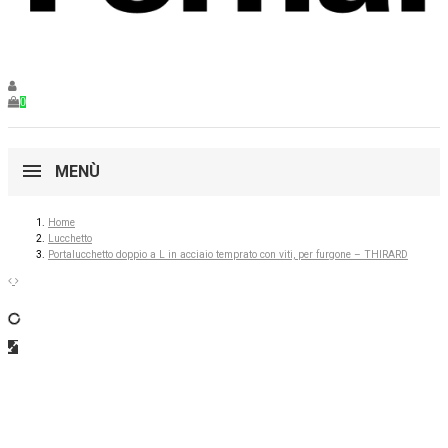
0
MENÙ
Home
Lucchetto
Portalucchetto doppio a L in acciaio temprato con viti, per furgone – THIRARD