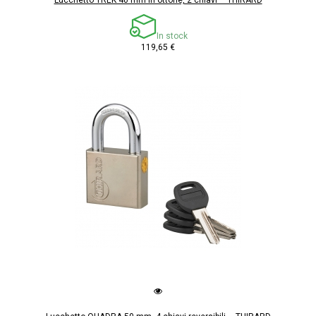
Lucchetto TREK 40 mm in ottone, 2 chiavi – THIRARD
In stock
119,65 €