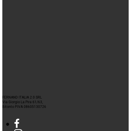
FERNAND ITALIA 2.0 SRL
Via Giorgio La Pira 61/63,
Bitonto P.IVA 08605130726