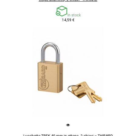
In stock
14,59 €