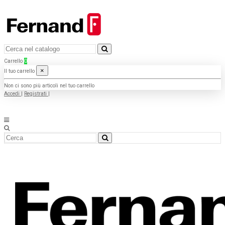
Carrello
0
×
Il tuo carrello
Non ci sono più articoli nel tuo carrello
Accedi
|
Registrati
|