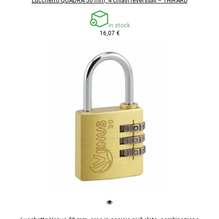
Lucchetto QUADRA 50 mm, 4 chiavi reversibili – THIRARD
In stock
16,07 €