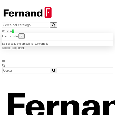
Carrello
0
×
Il tuo carrello
Non ci sono più articoli nel tuo carrello
Accedi
|
Registrati
|