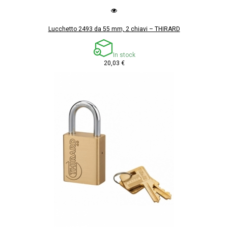
Lucchetto 2493 da 55 mm, 2 chiavi – THIRARD
In stock
20,03 €