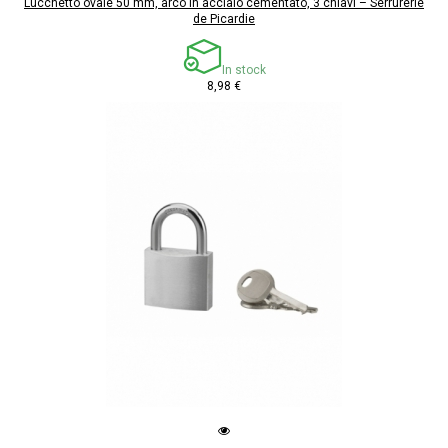
Lucchetto ovale 50 mm, arco in acciaio cementato, 3 chiavi – Serrurerie
de Picardie
In stock
8,98 €