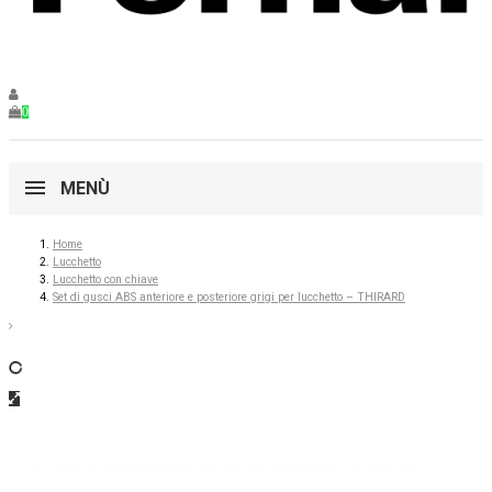
0
MENÙ
Home
Lucchetto
Lucchetto con chiave
Set di gusci ABS anteriore e posteriore grigi per lucchetto – THIRARD