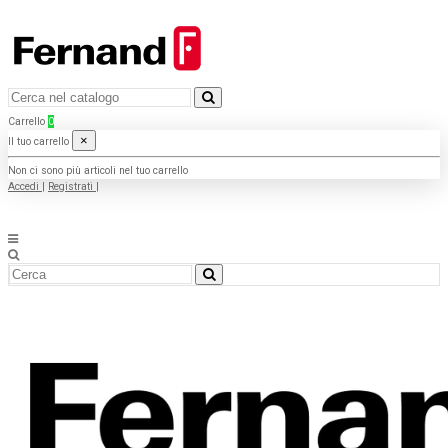
Carrello
0
×
Il tuo carrello
Non ci sono più articoli nel tuo carrello
Accedi
|
Registrati
|