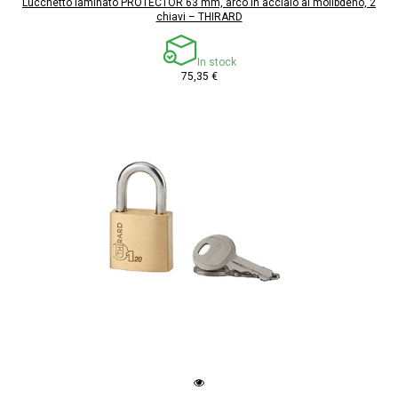
Lucchetto laminato PROTECTOR 63 mm, arco in acciaio al molibdeno, 2
chiavi – THIRARD
In stock
75,35 €