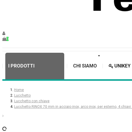
0
I PRODOTTI
CHI SIAMO
UNIKEY
Home
Lucchetto
Lucchetto con chiave
Lucchetto RINOX 70 mm in acciaio inox, arco inox, per esterno, 4 chiav