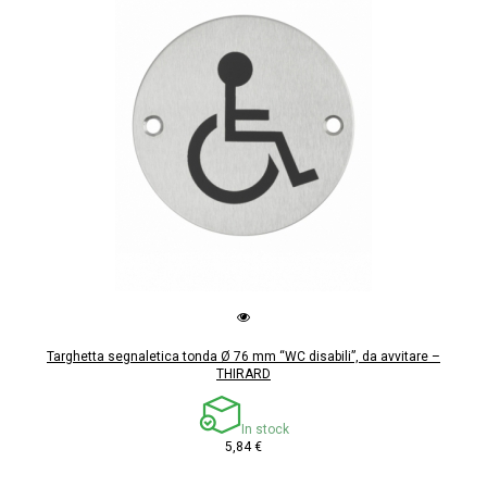
Targhetta segnaletica tonda Ø 76 mm “WC disabili”, da avvitare –
THIRARD
In stock
5,84 €