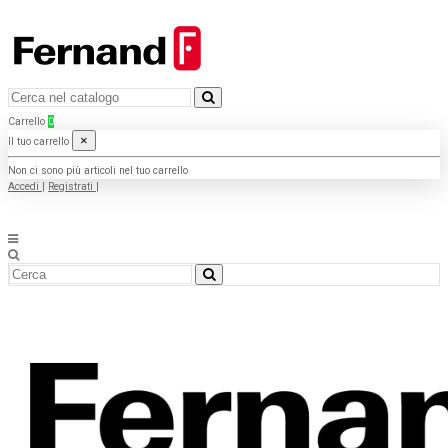
Carrello
0
×
Il tuo carrello
Non ci sono più articoli nel tuo carrello
Accedi
|
Registrati
|