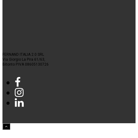
FERNAND ITALIA 2.0 SRL
Via Giorgio La Pira 61/63,
Bitonto P.IVA 08605130726