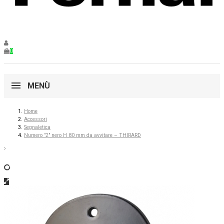
0
MENÙ
Home
Accessori
Segnaletica
Numero "2" nero H 80 mm da avvitare – THIRARD