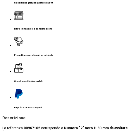
Spedizione gratuita a partire da 59€
Ritiro in negozio o da fermopoint
Progetti personalizzati su richiesta
Grandi quantità disponibili
Paga in 3 rate con PayPal
Descrizione
La referenza
00967162
corrisponde a
Numero "2" nero H 80 mm da avvitare
.