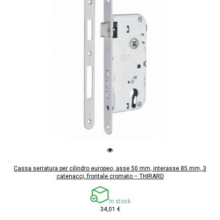
Cassa serratura per cilindro europeo, asse 50 mm, interasse 85 mm, 3
catenacci, frontale cromato – THIRARD
In stock
34,01 €