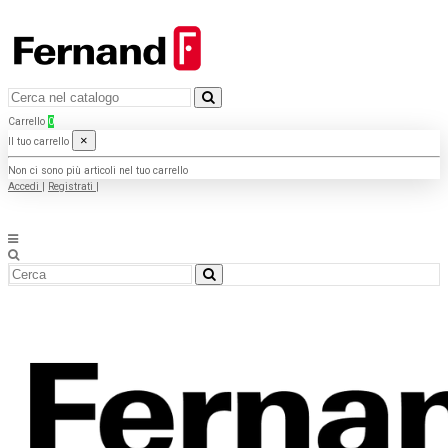
Carrello
0
×
Il tuo carrello
Non ci sono più articoli nel tuo carrello
Accedi
|
Registrati
|