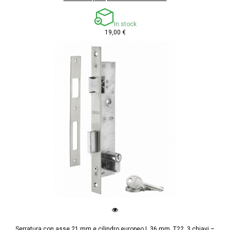
In stock
19,00 €
Serratura con asse 21 mm e cilindro europeo L 36 mm, T22, 3 chiavi –