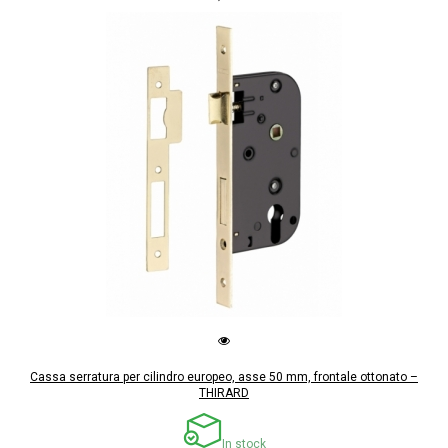
Cassa serratura per cilindro europeo, asse 50 mm, frontale ottonato –
THIRARD
In stock