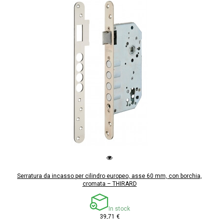
Serratura da incasso per cilindro europeo, asse 60 mm, con borchia,
cromata – THIRARD
In stock
39,71 €