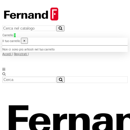
Carrello
0
×
Il tuo carrello
Non ci sono più articoli nel tuo carrello
Accedi
|
Registrati
|