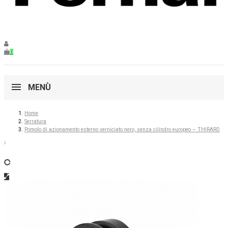
0
MENÙ
Home
Serratura
Pomolo di azionamento esterno verniciato nero, senza cilindro europeo – THIRARD