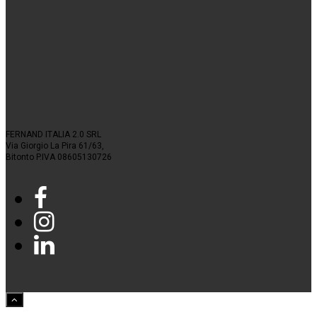
FERNAND ITALIA 2.0 SRL
Via Giorgio La Pira 61/63,
Bitonto P.IVA 08605130726