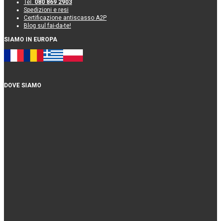
Tel.
080 869 2903
Spedizioni e resi
Certificazione antiscasso A2P
Blog sul fai-da-te!
SIAMO IN EUROPA
DOVE SIAMO