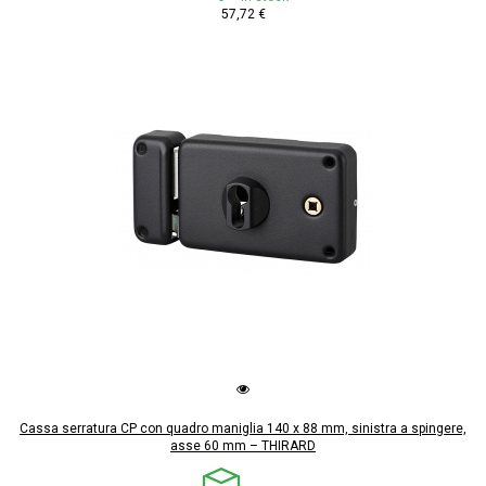
57,72 €
Cassa serratura CP con quadro maniglia 140 x 88 mm, sinistra a spingere,
asse 60 mm – THIRARD