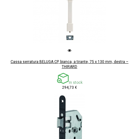
Cassa serratura BELUGA CP, bianca, a tirante, 75 x 130 mm, destra –
THIRARD
In stock
294,73 €