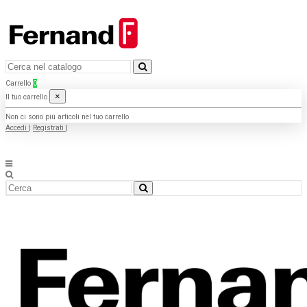
Carrello
0
×
Il tuo carrello
Non ci sono più articoli nel tuo carrello
Accedi
|
Registrati
|