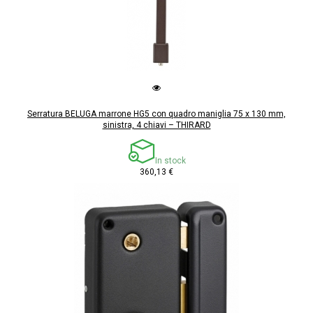
Serratura BELUGA marrone HG5 con quadro maniglia 75 x 130 mm,
sinistra, 4 chiavi – THIRARD
In stock
360,13 €