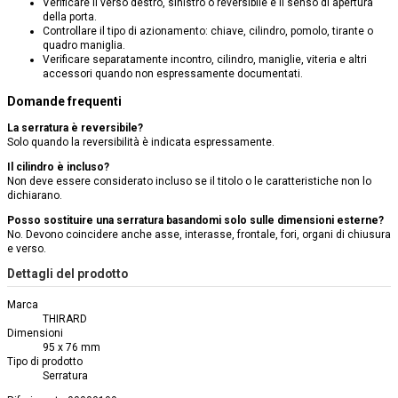
Verificare il verso destro, sinistro o reversibile e il senso di apertura
della porta.
Controllare il tipo di azionamento: chiave, cilindro, pomolo, tirante o
quadro maniglia.
Verificare separatamente incontro, cilindro, maniglie, viteria e altri
accessori quando non espressamente documentati.
Domande frequenti
La serratura è reversibile?
Solo quando la reversibilità è indicata espressamente.
Il cilindro è incluso?
Non deve essere considerato incluso se il titolo o le caratteristiche non lo
dichiarano.
Posso sostituire una serratura basandomi solo sulle dimensioni esterne?
No. Devono coincidere anche asse, interasse, frontale, fori, organi di chiusura
e verso.
Dettagli del prodotto
Marca
THIRARD
Dimensioni
95 x 76 mm
Tipo di prodotto
Serratura