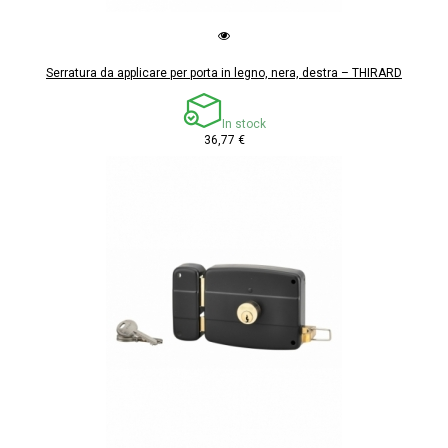
Serratura da applicare per porta in legno, nera, destra – THIRARD
In stock
36,77 €