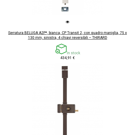
Serratura BELUGA A2P*, bianca, CP Transit 2, con quadro maniglia, 75 x
130 mm, sinistra, 4 chiavi reversibili – THIRARD
In stock
434,91 €