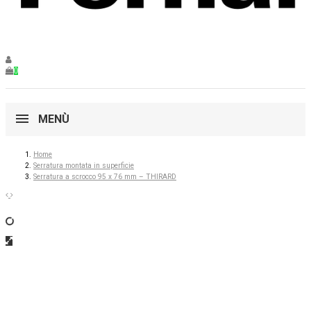
0
MENÙ
Home
Serratura montata in superficie
Serratura a scrocco 95 x 76 mm – THIRARD