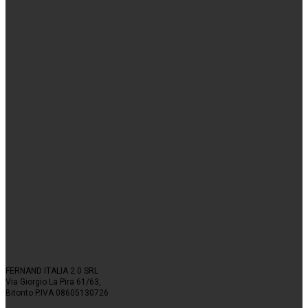
FERNAND ITALIA 2.0 SRL
Via Giorgio La Pira 61/63,
Bitonto P.IVA 08605130726