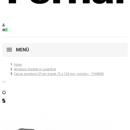
0
MENÙ
Home
Serratura montata in superficie
Cassa serratura CP con tirante 75 x 130 mm, sinistra – THIRARD