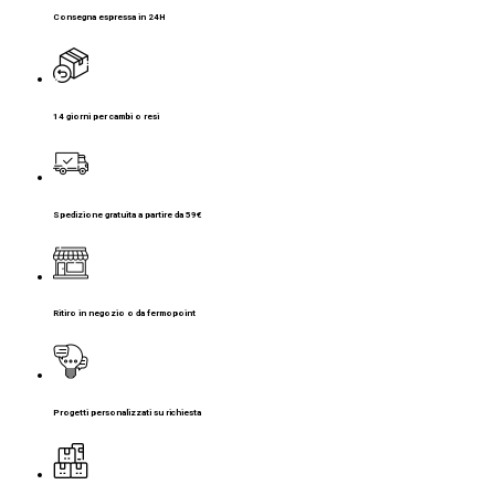
Consegna espressa in 24H
14 giorni per cambi o resi
Spedizione gratuita a partire da 59€
Ritiro in negozio o da fermopoint
Progetti personalizzati su richiesta