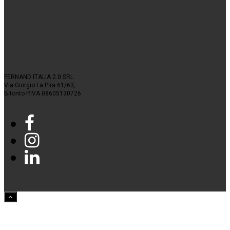
FERNAND ITALIA 2.0 SRL
Via Giorgio La Pira 61/63,
Bitonto P.IVA 08605130726