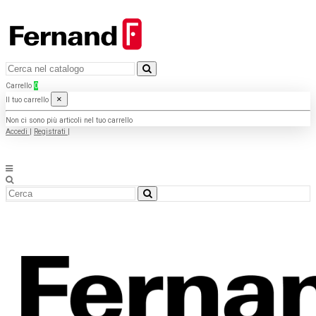
Carrello
0
×
Il tuo carrello
Non ci sono più articoli nel tuo carrello
Accedi
|
Registrati
|