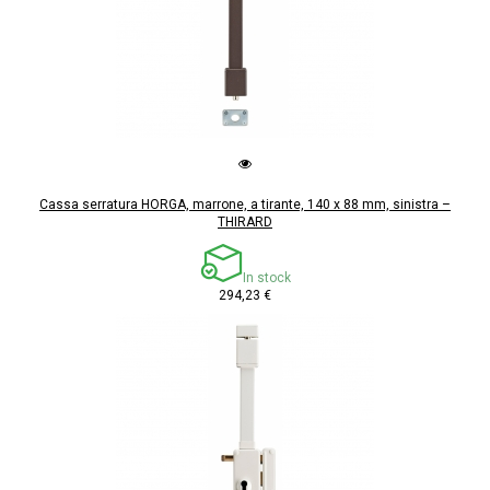
Cassa serratura HORGA, marrone, a tirante, 140 x 88 mm, sinistra –
THIRARD
In stock
294,23 €