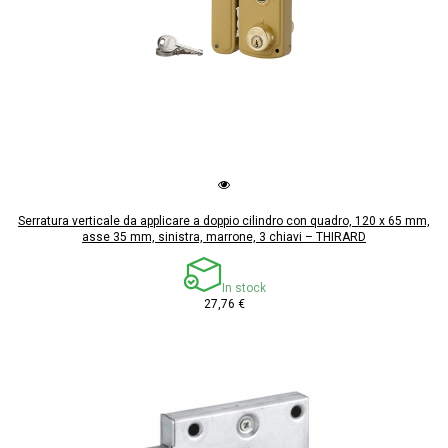
Serratura verticale da applicare a doppio cilindro con quadro, 120 x 65 mm,
asse 35 mm, sinistra, marrone, 3 chiavi – THIRARD
In stock
27,76 €