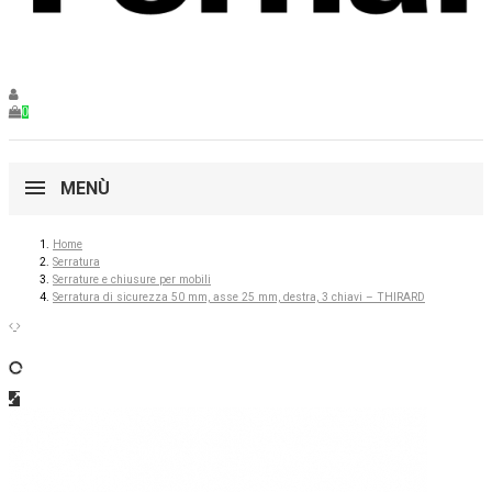
0
MENÙ
Home
Serratura
Serrature e chiusure per mobili
Serratura di sicurezza 50 mm, asse 25 mm, destra, 3 chiavi – THIRARD