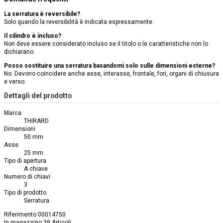
La serratura è reversibile?
Solo quando la reversibilità è indicata espressamente.
Il cilindro è incluso?
Non deve essere considerato incluso se il titolo o le caratteristiche non lo
dichiarano.
Posso sostituire una serratura basandomi solo sulle dimensioni esterne?
No. Devono coincidere anche asse, interasse, frontale, fori, organi di chiusura
e verso.
Dettagli del prodotto
Marca
THIRARD
Dimensioni
50 mm
Asse
25 mm
Tipo di apertura
A chiave
Numero di chiavi
3
Tipo di prodotto
Serratura
Riferimento
00014750
In magazzino
39 Articoli