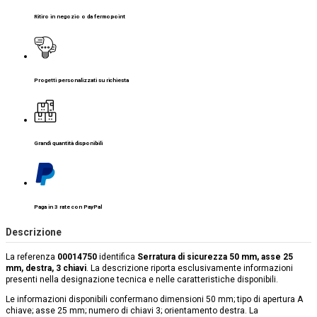
Ritiro in negozio o da fermopoint
Progetti personalizzati su richiesta
Grandi quantità disponibili
Paga in 3 rate con PayPal
Descrizione
La referenza
00014750
identifica
Serratura di sicurezza 50 mm, asse 25
mm, destra, 3 chiavi
. La descrizione riporta esclusivamente informazioni
presenti nella designazione tecnica e nelle caratteristiche disponibili.
Le informazioni disponibili confermano dimensioni 50 mm; tipo di apertura A
chiave; asse 25 mm; numero di chiavi 3; orientamento destra. La