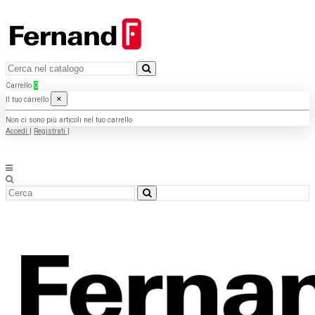
Carrello
0
×
Il tuo carrello
Non ci sono più articoli nel tuo carrello
Accedi
|
Registrati
|