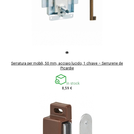
Serratura per mobili, 50 mm, acciaio lucido, 1 chiave – Serrurerie de
Picardie
In stock
8,59 €