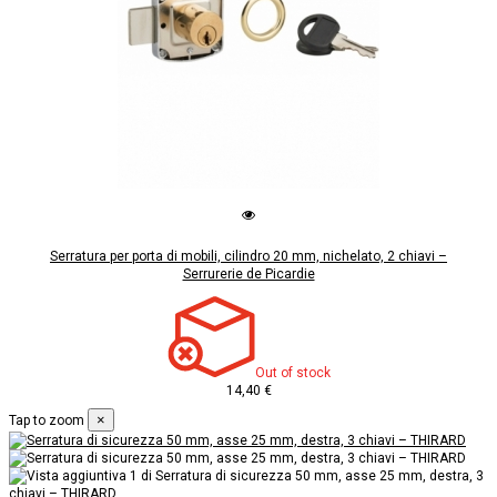
Serratura per porta di mobili, cilindro 20 mm, nichelato, 2 chiavi –
Serrurerie de Picardie
Out of stock
14,40 €
×
Tap to zoom