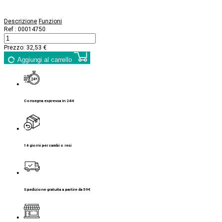
Descrizione
Funzioni
Ref :
00014750
Prezzo:
32,53 €
Aggiungi al carrello
Consegna espressa in 24H
14 giorni per cambi o resi
Spedizione gratuita a partire da 59€