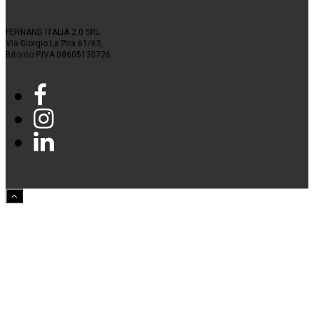
FERNAND ITALIA 2.0 SRL
Via Giorgio La Pira 61/63,
Bitonto P.IVA 08605130726