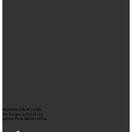
FERNAND ITALIA 2.0 SRL
Via Giorgio La Pira 61/63,
Bitonto P.IVA 08605130726