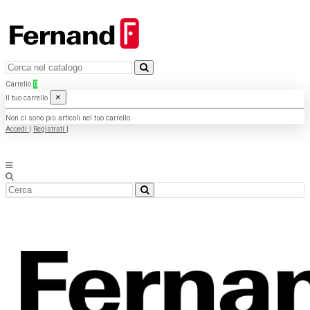
Carrello
0
×
Il tuo carrello
Non ci sono più articoli nel tuo carrello
Accedi
|
Registrati
|