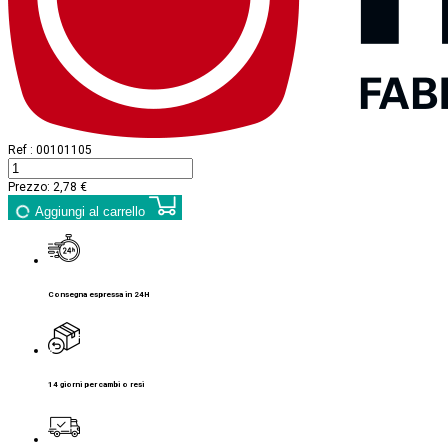
Ref :
00101105
Prezzo:
2,78 €
Aggiungi al carrello
Consegna espressa in 24H
14 giorni per cambi o resi