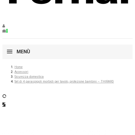
0
MENÙ
Home
Accessori
Sicurezza domestica
Set di 4 paraspigoli morbidi per tavolo, protezione bambini – THIRARD