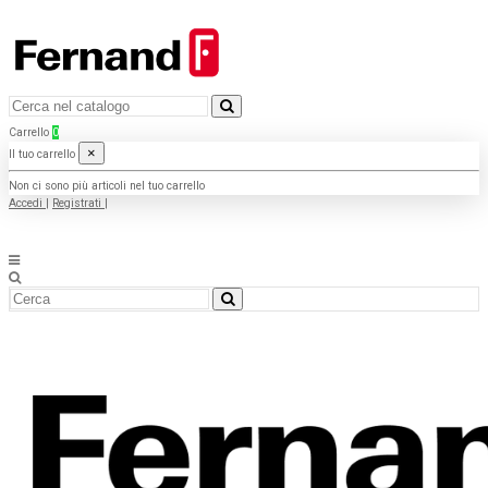
Carrello
0
×
Il tuo carrello
Non ci sono più articoli nel tuo carrello
Accedi
|
Registrati
|