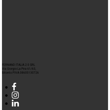
FERNAND ITALIA 2.0 SRL
Via Giorgio La Pira 61/63,
Bitonto P.IVA 08605130726