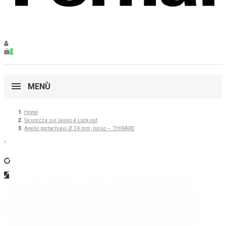
0
MENÙ
Home
Sicurezza sul lavoro e Lock-out
Anello portachiavi Ø 24 mm, rosso – THIRARD