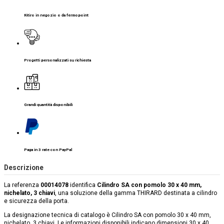
Ritiro in negozio o da fermopoint
Progetti personalizzati su richiesta
Grandi quantità disponibili
Paga in 3 rate con PayPal
Descrizione
La referenza
00014078
identifica
Cilindro SA con pomolo 30 x 40 mm,
nichelato, 3 chiavi
, una soluzione della gamma THIRARD destinata a cilindro
e sicurezza della porta.
La designazione tecnica di catalogo è Cilindro SA con pomolo 30 x 40 mm,
nichelato, 3 chiavi. Le informazioni disponibili indicano dimensioni 30 x 40