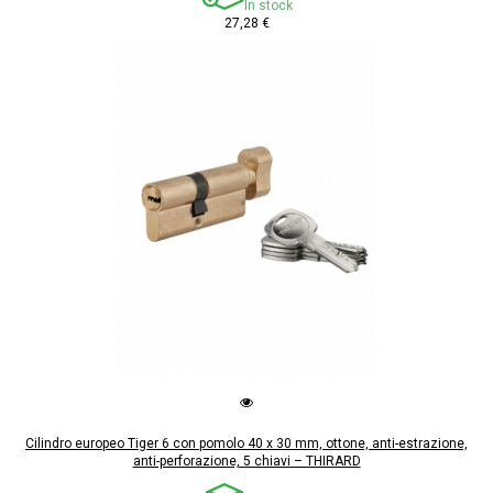
In stock
27,28 €
Cilindro europeo Tiger 6 con pomolo 40 x 30 mm, ottone, anti-estrazione,
anti-perforazione, 5 chiavi – THIRARD