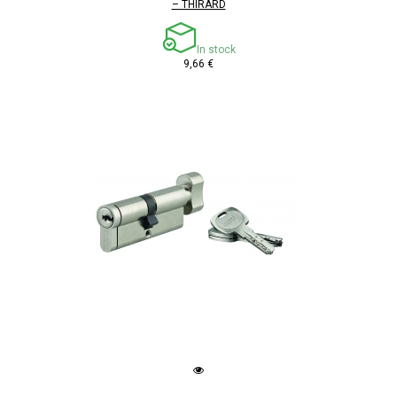
– THIRARD
In stock
9,66 €