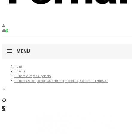
0
MENÙ
Home
Cilindri
Cilindro europeo a pomolo
Cilindro SA con pomolo 30 x 40 mm, nichelato, 3 chiavi – THIRARD