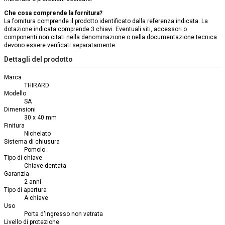
Che cosa comprende la fornitura?
La fornitura comprende il prodotto identificato dalla referenza indicata. La
dotazione indicata comprende 3 chiavi. Eventuali viti, accessori o
componenti non citati nella denominazione o nella documentazione tecnica
devono essere verificati separatamente.
Dettagli del prodotto
Marca
THIRARD
Modello
SA
Dimensioni
30 x 40 mm
Finitura
Nichelato
Sistema di chiusura
Pomolo
Tipo di chiave
Chiave dentata
Garanzia
2 anni
Tipo di apertura
A chiave
Uso
Porta d'ingresso non vetrata
Livello di protezione