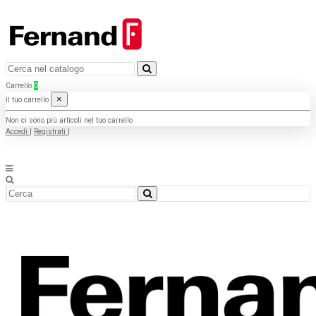
Carrello
0
×
Il tuo carrello
Non ci sono più articoli nel tuo carrello
Accedi
|
Registrati
|