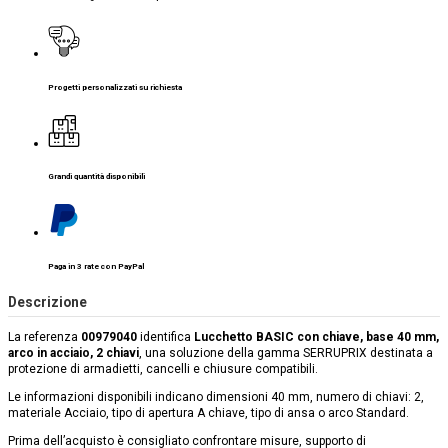
Progetti personalizzati su richiesta
Grandi quantità disponibili
Paga in 3 rate con PayPal
Descrizione
La referenza
00979040
identifica
Lucchetto BASIC con chiave, base 40 mm,
arco in acciaio, 2 chiavi
, una soluzione della gamma SERRUPRIX destinata a
protezione di armadietti, cancelli e chiusure compatibili.
Le informazioni disponibili indicano dimensioni 40 mm, numero di chiavi: 2,
materiale Acciaio, tipo di apertura A chiave, tipo di ansa o arco Standard.
Prima dell’acquisto è consigliato confrontare misure, supporto di