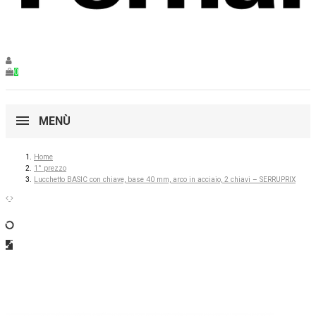
0
MENÙ
Home
1° prezzo
Lucchetto BASIC con chiave, base 40 mm, arco in acciaio, 2 chiavi – SERRUPRIX