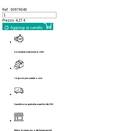
Ref :
00979040
Prezzo:
4,27 €
Aggiungi al carrello
Consegna espressa in 24H
14 giorni per cambi o resi
Spedizione gratuita a partire da 59€
Ritiro in negozio o da fermopoint