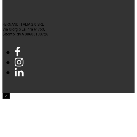
FERNAND ITALIA 2.0 SRL
Via Giorgio La Pira 61/63,
Bitonto P.IVA 08605130726