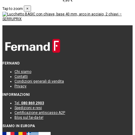
9,86 €
×
Tap to zoom
FERNAND
Chi siamo
Contatti
Condizioni generali di vendita
Privacy
INFORMAZIONI
Tel.
080 869 2903
Spedizioni e resi
Certificazione antiscasso A2P
Blog sul fai-da-te!
SIAMO IN EUROPA