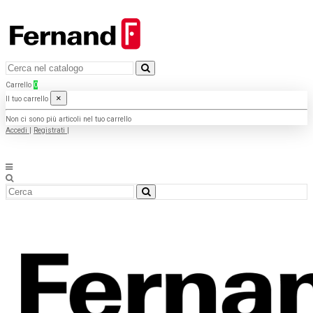
Carrello
0
×
Il tuo carrello
Non ci sono più articoli nel tuo carrello
Accedi
|
Registrati
|